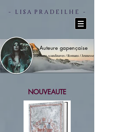
- L I S A P R A D E I L H E -
Auteure gapençaise
Traditions scandinaves / Romans / Jeunesse
NOUVEAUTE