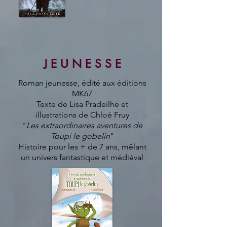
J E U N E S S E
Roman jeunesse, édité aux éditions
MK67
Texte de Lisa Pradeilhe et
illustrations de Chloé Fruy
"
Les extraordinaires aventures de
Toupi le gobelin
"
Histoire pour les + de 7 ans, mêlant
un univers fantastique et médiéval