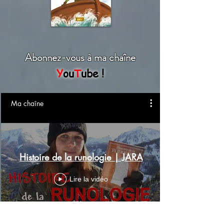
Abonnez
-vous à ma chaîne
Y
ou
T
ube !
Ma chaîne
Histoire de la runologie | JARA
Lire la vidéo