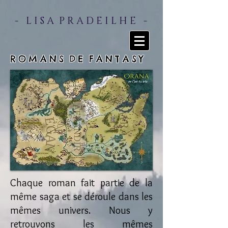
- L I S A P R A D E I L H E -
R O M A N S D E F A N T A S Y
Chaque roman fait partie de la
même saga et se déroule dans les
mêmes univers. Nous y
retrouvons les mêmes