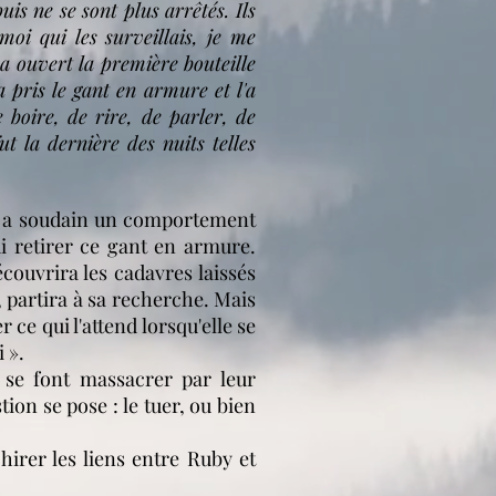
is ne se sont plus arrêtés. Ils
oi qui les surveillais, je me
 a ouvert la première bouteille
 a pris le gant en armure et l'a
e boire, de rire, de parler, de
t la dernière des nuits telles
 soudain un comportement
ui retirer ce gant en armure.
écouvrira les cadavres laissés
 partira à sa recherche. Mais
er ce qui l'attend lorsqu'elle se
 ».
 se font massacrer par leur
ion se pose : le tuer, ou bien
hirer les liens entre Ruby et