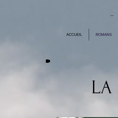
-
ACCUEIL
ROMANS
LA