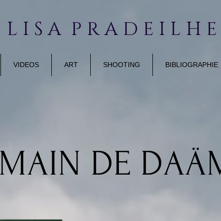
 L I S A P R A D E I L H 
VIDEOS
ART
SHOOTING
BIBLIOGRAPHIE
 MAIN DE DAÄ