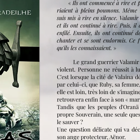
«
Ils ont commencé à rire et pu
riaient à pleins poumons. Même m
suis mis à rire en silence. Valamir
et ils ont continué à rire. Puis, il
enfilé. Ensuite, ils ont continué d
chanter et se sont endormis. Ce fu
qu'ils les connaissaient.
»
Le grand guerrier Valamir a
violent. Personne ne réussit à l
C'est lorsque la cité de Valaina d
par celui-ci, que Ruby, sa femme,
elle est loin, très loin de s'imagin
retrouvera enfin face à son « mari
Tandis que les peuples d'Oranä
propre Souverain, une seule quest
le sauver ?
Une question délicate qui va déc
son ange protecteur, Aënor.