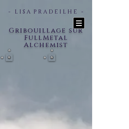
- L I S A P R A D E I L H E -
Gribouillage sur
FullMetal
Alchemist