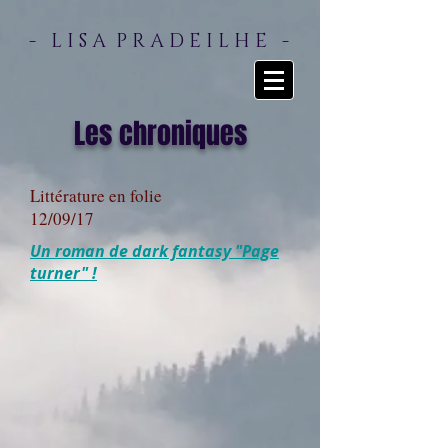
- L I S A P R A D E I L H E -
Les chroniques
Littérature en folie
12/09/17
Un roman de dark fantasy "Page
turner" !