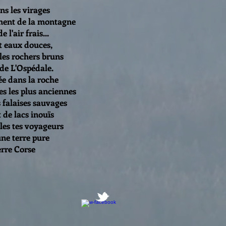
ns les virages
lement de la montagne
 l'air frais...
 eaux douces,
les rochers bruns
 de L'Ospédale.
ée dans la roche
es les plus anciennes
s falaises sauvages
t de lacs inouïs
lles tes voyageurs
une terre pure
erre Corse