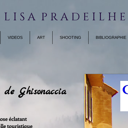
 L I S A P R A D E I L H 
VIDEOS
ART
SHOOTING
BIBLIOGRAPHIE
 de Ghisonaccia
ose éclatant
lle touristique