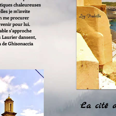
utiques chaleureuses
les je m'invite
en me procurer
venir pour lui.
able s'approche
u Laurier dansent,
n de Ghisonaccia
La cité 