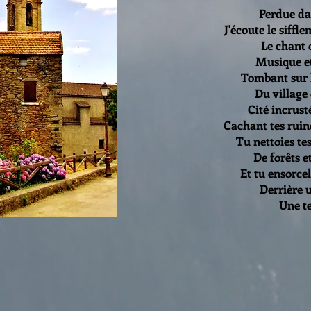
Perdue da
J'écoute le siff
Le chant de
Musique et
Tombant sur 
Du village
Cité incrust
Cachant tes ruin
Tu nettoies te
De forêts e
Et tu ensorce
Derrière 
Une t