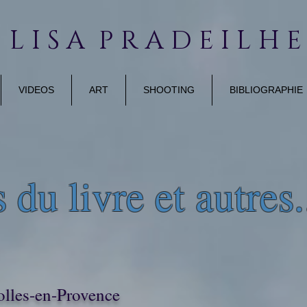
 L I S A P R A D E I L H 
VIDEOS
ART
SHOOTING
BIBLIOGRAPHIE
 du livre et autres.
rolles-en-Provence