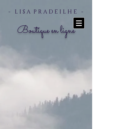
- L I S A P R A D E I L H E -
Boutique en ligne
Retour au catalogue