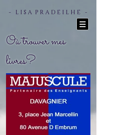
- L I S A P R A D E I L H E -
Où trouver mes
livres?