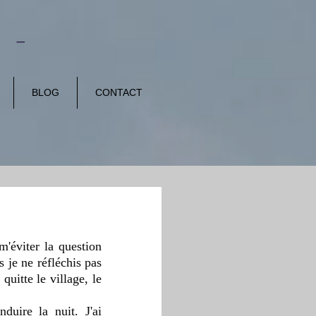
E -
BLOG
CONTACT
'éviter la question 
 je ne réfléchis pas 
uitte le village, le 
uire la nuit. J'ai 