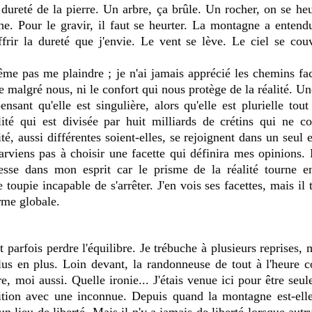
a dureté de la pierre. Un arbre, ça brûle. Un rocher, on se heu
he. Pour le gravir, il faut se heurter. La montagne a entend
frir la dureté que j'envie. Le vent se lève. Le ciel se cou
e pas me plaindre ; je n'ai jamais apprécié les chemins facil
e malgré nous, ni le confort qui nous protège de la réalité. Un
ensant qu'elle est singulière, alors qu'elle est plurielle tou
lité qui est divisée par huit milliards de crétins qui ne c
té, aussi différentes soient-elles, se rejoignent dans un seul
rviens pas à choisir une facette qui définira mes opinions. 
cesse dans mon esprit car le prisme de la réalité tourne 
oupie incapable de s'arrêter. J'en vois ses facettes, mais il t
rme globale.
us en plus. Loin devant, la randonneuse de tout à l'heure co
ire, moi aussi. Quelle ironie... J'étais venue ici pour être seul
tion avec une inconnue. Depuis quand la montagne est-elle