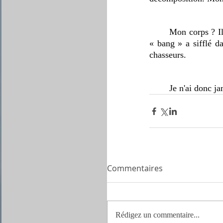
	Mon corps ? Il n'est jamais parvenu jusqu'au sommet. Il est resté en bas dans la forêt lorsque le 
« bang » a sifflé dan
chasseurs.
	Je n'ai donc 
Commentaires
Rédigez un commentaire...