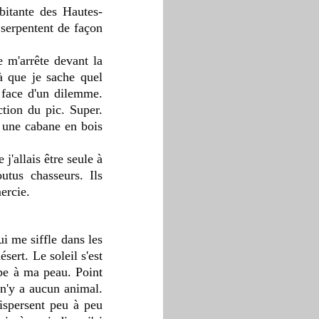
bitante des Hautes-
serpentent de façon 
 m'arrête devant la 
à que je sache quel 
 face d'un dilemme. 
ion du pic. Super. 
une cabane en bois 
'allais être seule à 
utus chasseurs. Ils 
ercie. 
ert. Le soleil s'est 
ppe à ma peau. Point 
 n'y a aucun animal. 
spersent peu à peu 