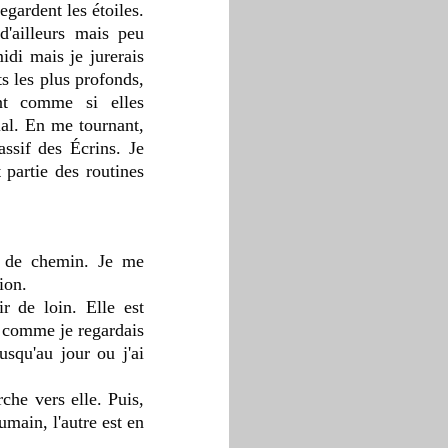
gardent les étoiles. 
d'ailleurs mais peu 
di mais je jurerais 
s les plus profonds, 
t comme si elles 
al. En me tournant, 
sif des Écrins. Je 
partie des routines 
ion. 
 de loin. Elle est 
 comme je regardais 
usqu'au jour ou j'ai 
he vers elle. Puis, 
main, l'autre est en 