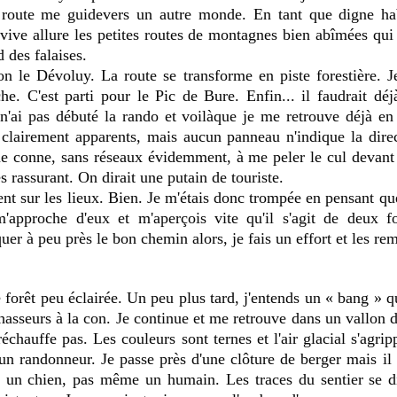
a route me guidevers un autre monde. En tant que digne ha
vive allure les petites routes de montagnes bien abîmées qui 
d des falaises.
on le Dévoluy. La route se transforme en piste forestière. Je
e. C'est parti pour le Pic de Bure. Enfin... il faudrait déj
n'ai pas débuté la rando et voilàque je me retrouve déjà en
lairement apparents, mais aucun panneau n'indique la direct
conne, sans réseaux évidemment, à me peler le cul devant 
s rassurant. On dirait une putain de touriste.
 sur les lieux. Bien. Je m'étais donc trompée en pensant que j
m'approche d'eux et m'aperçois vite qu'il s'agit de deux fo
uer à peu près le bon chemin alors, je fais un effort et les rem
hasseurs à la con. Je continue et me retrouve dans un vallon dés
échauffe pas. Les couleurs sont ternes et l'air glacial s'agri
ucun randonneur. Je passe près d'une clôture de berger mais il
un chien, pas même un humain. Les traces du sentier se di