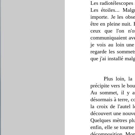
Les radiotélescopes 
Les étoiles... Malg
importe. Je les obse
être en pleine nuit. 
ceux que l'on n'o
communiquaient avec 
je vois au loin une
regarde les sommets 
que j'ai installé mal
	Plus loin, la randonneuse arrive au sommet. Il ne reste plus beaucoup de chemin. Je me 
précipite vers le bo
Au sommet, il y ava
désormais à terre, c
la croix de l'autel 
découvert une nouve
Quelques mètres plus
enfin, elle se tourne
décomposition. Mon 