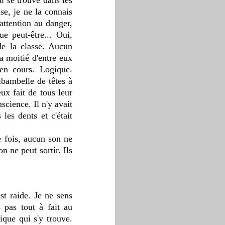
i se trouve dans les 
e, je ne la connais 
attention au danger, 
 peut-être... Oui, 
e la classe. Aucun 
a moitié d'entre eux 
n cours. Logique. 
ibambelle de têtes à 
ux fait de tous leur 
science. Il n'y avait 
es dents et c'était 
 fois, aucun son ne 
 ne peut sortir. Ils 
pas tout à fait au 
que qui s'y trouve. 