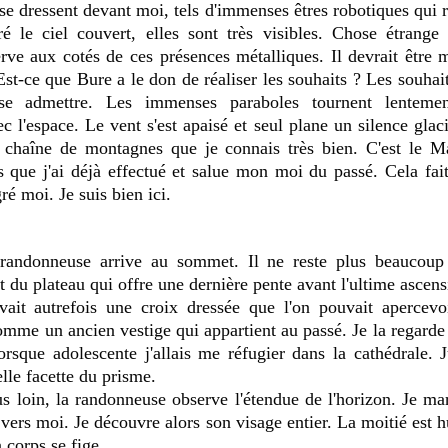
se dressent devant moi, tels d'immenses êtres robotiques qui re
ré le ciel couvert, elles sont très visibles. Chose étrange 
rve aux cotés de ces présences métalliques. Il devrait être mi
Est-ce que Bure a le don de réaliser les souhaits ? Les souhait
se admettre. Les immenses paraboles tournent lentemen
l'espace. Le vent s'est apaisé et seul plane un silence glaci
 chaîne de montagnes que je connais très bien. C'est le Mas
que j'ai déjà effectué et salue mon moi du passé. Cela fait 
gré moi. Je suis bien ici.
ut du plateau qui offre une dernière pente avant l'ultime ascens
it autrefois une croix dressée que l'on pouvait apercevoir
omme un ancien vestige qui appartient au passé. Je la regarde
lorsque adolescente j'allais me réfugier dans la cathédrale. J
lle facette du prisme.
 loin, la randonneuse observe l'étendue de l'horizon. Je marc
 vers moi. Je découvre alors son visage entier. La moitié est hu
corps se fige.