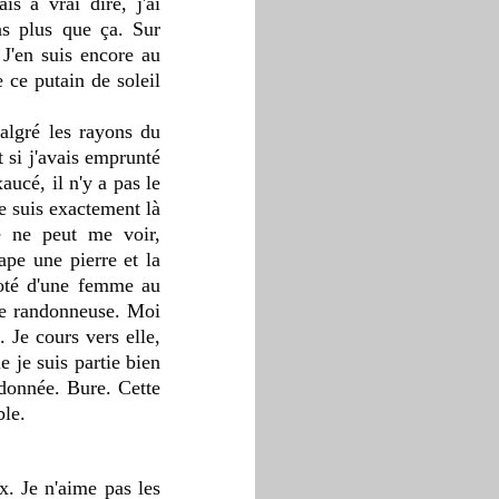
s à vrai dire, j'ai 
s plus que ça. Sur 
 J'en suis encore au 
 ce putain de soleil 
algré les rayons du 
 si j'avais emprunté 
cé, il n'y a pas le 
 suis exactement là 
e ne peut me voir, 
pe une pierre et la 
coté d'une femme au 
tre randonneuse. Moi 
 Je cours vers elle, 
je suis partie bien 
donnée. Bure. Cette 
ble.