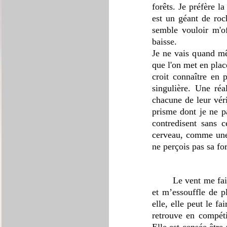
forêts. Je préfère l
est un géant de roc
semble vouloir m'of
baisse.
Je ne vais quand mêm
que l'on met en plac
croit connaître en p
singulière. Une réa
chacune de leur véri
prisme dont je ne pa
contredisent sans 
cerveau, comme une t
ne perçois pas sa fo
	Le vent me fait parfois perdre l'équilibre. Je trébuche à plusieurs reprises, m'écorche les mains, 
et m’essouffle de pl
elle, elle peut le fa
retrouve en compéti