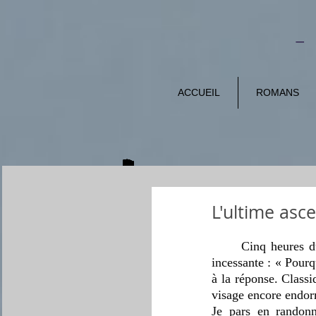
-
ACCUEIL
ROMANS
L'ultime asc
Cinq heures du
incessante : « Pourqu
à la réponse. Classiq
visage encore endor
Je pars en randonné