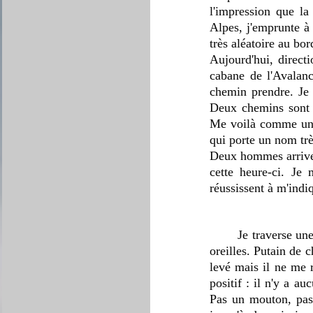
l'impression que l
Alpes, j'emprunte à 
très aléatoire au bor
Aujourd'hui, directi
cabane de l'Avalanch
chemin prendre. Je 
Deux chemins sont c
Me voilà comme une 
qui porte un nom trè
Deux hommes arrivent
cette heure-ci. Je 
réussissent à m'indiq
	Je traverse une forêt peu éclairée. Un peu plus tard, j'entends un « bang » qui me siffle dans les 
oreilles. Putain de c
levé mais il ne me r
positif : il n'y a a
Pas un mouton, pas 