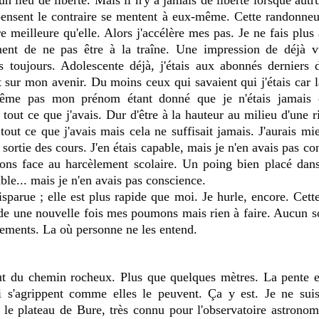
un lieu de liberté. Mais il n'y a jamais de liberté lorsque autru
ensent le contraire se mentent à eux-même. Cette randonneus
e meilleure qu'elle. Alors j'accélère mes pas. Je ne fais plus 
ment de ne pas être à la traîne. Une impression de déjà vue
toujours. Adolescente déjà, j'étais aux abonnés derniers d
t sur mon avenir. Du moins ceux qui savaient qui j'étais car l
ême pas mon prénom étant donné que je n'étais jamais e
 tout ce que j'avais. Dur d'être à la hauteur au milieu d'une r
tout ce que j'avais mais cela ne suffisait jamais. J'aurais mie
 sortie des cours. J'en étais capable, mais je n'en avais pas con
ions face au harcèlement scolaire. Un poing bien placé dans l
able... mais je n'en avais pas conscience.
parue ; elle est plus rapide que moi. Je hurle, encore. Cette
vide une nouvelle fois mes poumons mais rien à faire. Aucun son
rlements. La où personne ne les entend.
s'agrippent comme elles le peuvent. Ça y est. Je ne suis 
le plateau de Bure, très connu pour l'observatoire astronomi