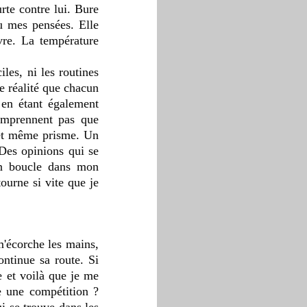
rte contre lui. Bure 
u mes pensées. Elle 
vre. La température 
es, ni les routines 
e réalité que chacun 
t en étant également 
omprennent pas que 
 et même prisme. Un 
Des opinions qui se 
en boucle dans mon 
ourne si vite que je 
ntinue sa route. Si 
e et voilà que je me 
 une compétition ? 