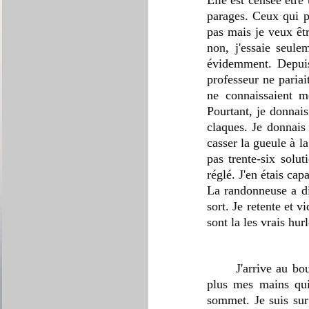
Elle est censée être 
parages. Ceux qui p
pas mais je veux êtr
non, j'essaie seule
évidemment. Depuis 
professeur ne pariai
ne connaissaient m
Pourtant, je donnais
claques. Je donnais 
casser la gueule à la
pas trente-six solut
réglé. J'en étais cap
La randonneuse a dis
sort. Je retente et 
sont la les vrais hu
	J'arrive au bout du chemin rocheux. Plus que quelques mètres. La pente est raide. Je ne sens 
plus mes mains qui 
sommet. Je suis sur 