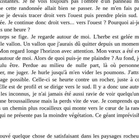
xistantes. Je ne vois toujours pas l'ombre d'un panneau mai
e cette randonnée allait bien se passer. Je ne m'en fais pa
que je devais tracer droit vers l'ouest puis prendre plein sud.
e. Je continue donc droit vers... vers l'ouest ? Pourquoi ai-je
is une heure ?
orps se fige. Je regarde autour de moi. L'herbe est gelée m
r le vallon. Un vallon que j'aurais dû quitter depuis un moment
Mon regard longe l'horizon avec attention. Mon vœux a été exau
autour de moi. Alors de quoi puis-je me plaindre ? Au fond, je
oulu être. Perdue au milieu de nulle part, là où personn
r, me juger. Je hurle jusqu'à m'en vider les poumons. J'attra
rage possible. Celle-ci se heurte contre un rocher, juste à 
Elle est de profil et se dirige vers le sud. Il y a donc une au
les inconnus, je n'ai jamais été aussi ravie de voir quelqu'un.
ne broussailleuse mais la perds vite de vue. Je comprends que 
ins un chemin plus rocailleux qui monte vers le cœur de la ran
ui ne présente pas la moindre végétation. Ce géant imprévisi